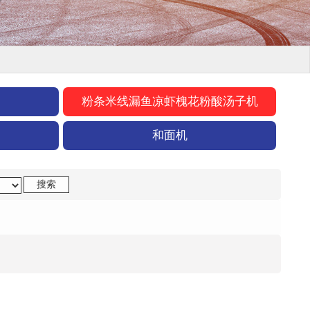
粉条米线漏鱼凉虾槐花粉酸汤子机
和面机