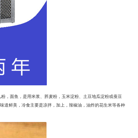
粉，面鱼，是用米浆、荞麦粉，玉米淀粉、土豆地瓜淀粉或蚕豆
味道鲜美，冷食主要是凉拌，加上，辣椒油，油炸的花生米等各种