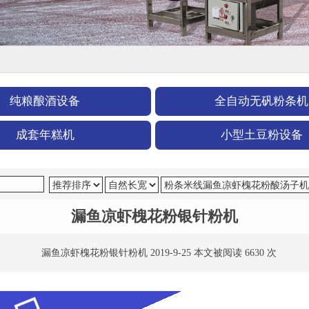
纯粮酿酒设备
全自动无矾粉条机
成套年糕机
小型土豆粉设备
漏鱼凉虾槐花粉银针粉机
漏鱼凉虾槐花粉银针粉机 2019-9-25 本文被阅读 6630 次