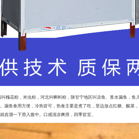
叫槐花粉，米虫粉，河北叫蝌蚪粉，陕甘宁地区叫凉鱼、浆水漏鱼，鱼儿
。漏鱼食用方便，冷热皆可，热食主要是煮了吃，里边放点红糖、酸菜，
就咨溜一下滑入腹中。口感清凉爽滑，四季皆宜。